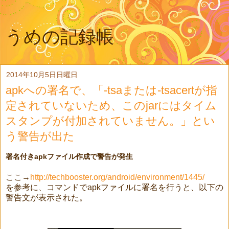
うめの記録帳
2014年10月5日日曜日
apkへの署名で、「-tsaまたは-tsacertが指
定されていないため、このjarにはタイム
スタンプが付加されていません。」とい
う警告が出た
署名付きapkファイル作成で警告が発生
ここ→
http://techbooster.org/android/environment/1445/
を参考に、コマンドでapkファイルに署名を行うと、以下の
警告文が表示された。